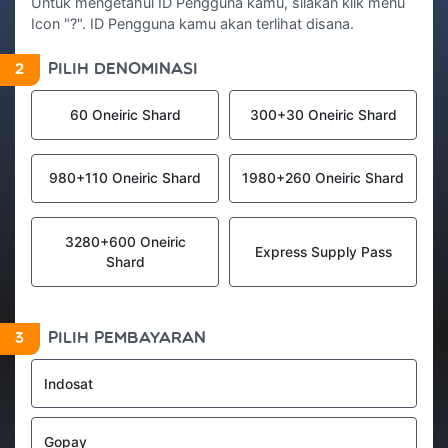
Untuk mengetahui ID Pengguna kamu, silakan klik menu
Icon "?". ID Pengguna kamu akan terlihat disana.
2
PILIH DENOMINASI
60 Oneiric Shard
300+30 Oneiric Shard
980+110 Oneiric Shard
1980+260 Oneiric Shard
3280+600 Oneiric
Express Supply Pass
Shard
3
PILIH PEMBAYARAN
Indosat
Gopay